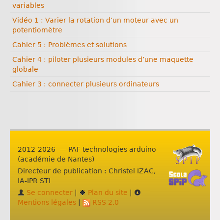
variables
Vidéo 1 : Varier la rotation d’un moteur avec un
potentiomètre
Cahier 5 : Problèmes et solutions
Cahier 4 : piloter plusieurs modules d’une maquette
globale
Cahier 3 : connecter plusieurs ordinateurs
2012-2026 — PAF technologies arduino
(académie de Nantes)
Directeur de publication : Christel IZAC,
IA-IPR STI
Se connecter
|
Plan du site
|
Mentions légales
|
RSS 2.0