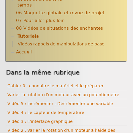
temps
06 Maquette globale et revue de projet
Amélioration des techniques, dans le temps
Domotiser pour économiser les consommations
07 Pour aller plus loin
énergétiques
08 Vidéos de situations déclenchantes
Tutoriels
Vidéos rappels de manipulations de base
Accueil
Dans la même rubrique
Cahier 0 : connaître le matériel et le préparer
Varier la rotation d’un moteur avec un potentiomètre
Vidéo 5 : Incrémenter - Décrémenter une variable
Vidéo 4 : Le capteur de température
Vidéo 3 : L’interface graphique
Vidéo 2 : Varier la rotation d’un moteur à l’aide des