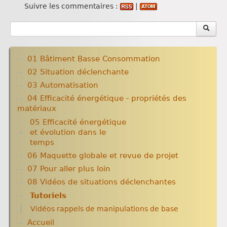
Suivre les commentaires :
|
01 Bâtiment Basse Consommation
02 Situation déclenchante
03 Automatisation
04 Efficacité énergétique - propriétés des
matériaux
05 Efficacité énergétique
et évolution dans le
temps
06 Maquette globale et revue de projet
Amélioration des techniques, dans le temps
Domotiser pour économiser les consommations
07 Pour aller plus loin
énergétiques
08 Vidéos de situations déclenchantes
Tutoriels
Vidéos rappels de manipulations de base
Accueil