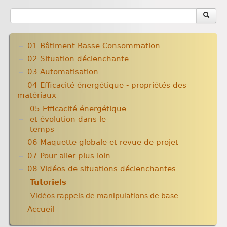
01 Bâtiment Basse Consommation
02 Situation déclenchante
03 Automatisation
04 Efficacité énergétique - propriétés des
matériaux
05 Efficacité énergétique
et évolution dans le
temps
06 Maquette globale et revue de projet
Amélioration des techniques, dans le temps
Domotiser pour économiser les consommations
07 Pour aller plus loin
énergétiques
08 Vidéos de situations déclenchantes
Tutoriels
Vidéos rappels de manipulations de base
Accueil